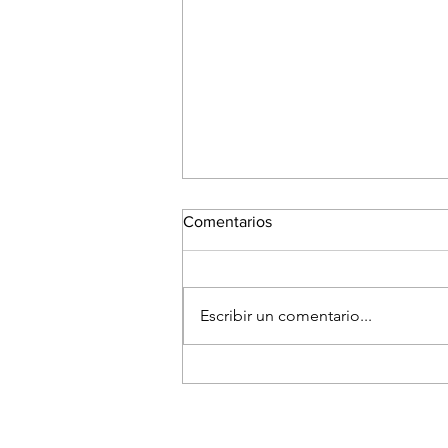
Comentarios
Escribir un comentario...
El Festival Fotográfico de
Medellín reunirá a referentes
internacionales para hablar
sobre la memoria y el futuro