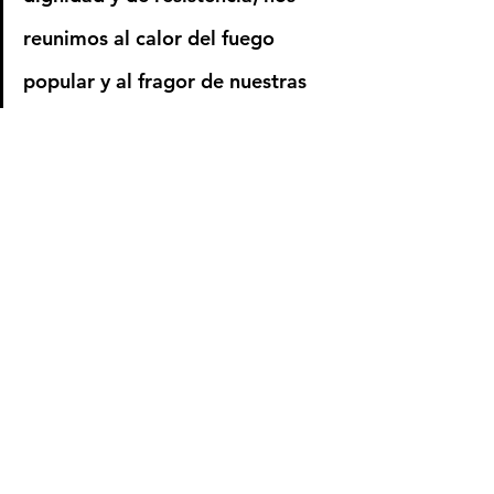
reunimos al calor del fuego 
popular y al fragor de nuestras 
voces unidas en consignas de 
indignación. Hay quienes le 
tienen miedo al fuego, para 
nosotros es una antorcha 
colectiva, un símbolo de 
transformación, el fuego nos 
permite quemar el rastrojo para 
dar paso a la nueva siembra, 
quemar es una práctica 