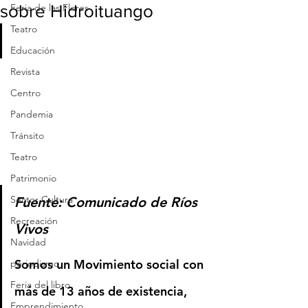
sobre Hidroituango
Feria de las Flores
Teatro
Educación
Revista
Centro
Pandemia
Tránsito
Teatro
Patrimonio
Sector Cultura
Fuente: Comunicado de Ríos 
Recreación
Vivos
Navidad
Somos un 
Movimiento social
 con 
periodismo
Feria del libro
más de 13 años de existencia, 
Emprendimiento