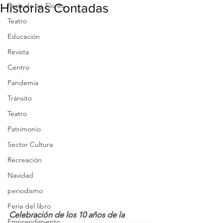
Historias Contadas
Feria de las Flores
Teatro
Educación
Revista
Centro
Pandemia
Tránsito
Teatro
Patrimonio
Sector Cultura
Recreación
Navidad
periodismo
Feria del libro
Celebración de los 10 años de la 
Emprendimiento