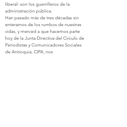
liberal- son los guerrilleros de la 
administración pública.
Han pasado más de tres décadas sin 
enterarnos de los rumbos de nuestras 
vidas, y merced a que hacemos parte 
hoy de la Junta Directiva del Círculo de 
Periodistas y Comunicadores Sociales 
de Antioquia, CIPA, nos 
reencontramos para conocernos más, 
aportando para hacer de nuestra 
agremiación, la más importante del 
país.
A Carlos E. solo le digo que eres un 
hazañoso del periodismo antioqueño, 
y que el golpe que no te mata, te hace 
más fuerte, y allí donde está el mal 
crece también la salvación.
----
*Periodista y poeta, envigadeño de 