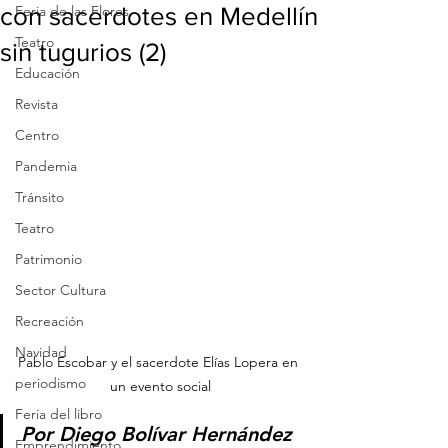
con sacerdotes en Medellín
Feria de las Flores
Teatro
sin tugurios (2)
Educación
Revista
Centro
Pandemia
Tránsito
Teatro
Patrimonio
Sector Cultura
Recreación
Navidad
Pablo Escobar y el sacerdote Elías Lopera en 
periodismo
un evento social
Feria del libro
Por Diego Bolívar Hernández
Emprendimiento