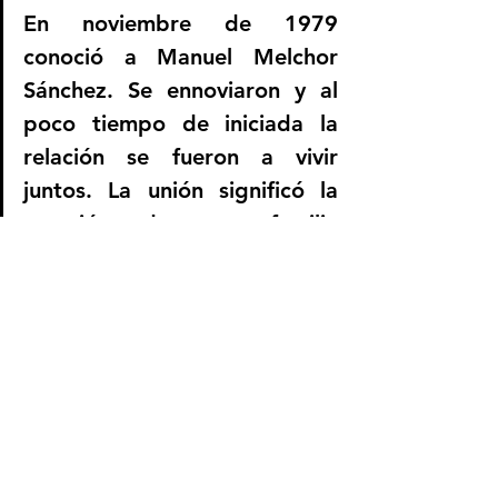
En noviembre de 1979 
conoció a Manuel Melchor 
Sánchez. Se ennoviaron y al 
poco tiempo de iniciada la 
relación se fueron a vivir 
juntos. La unión significó la 
creación de una familia 
numerosa: la pareja, los cinco 
hijos de Rosa que ya habían 
llegado de Primavera y la hija 
de Manuel. Reunieron dinero 
y buscaron un lote en el cual 
construir su casa. Fue así 
como apareció Ignacio, un 
vendedor, quien les ofreció 