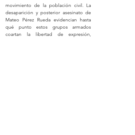
movimiento de la población civil. La 
desaparición y posterior asesinato de 
Mateo Pérez Rueda evidencian hasta 
qué punto estos grupos armados 
coartan la libertad de expresión, 
amenazan a quienes intentan denunciar 
irregularidades, silencian a 
comunidades enteras y debilitan su 
derecho a estar informados de lo que 
sucede a su alrededor.
Ver todo
Entradas recientes