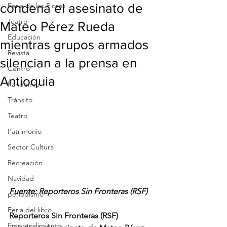
condena el asesinato de
Feria de las Flores
Teatro
Mateo Pérez Rueda
Educación
mientras grupos armados
Revista
silencian a la prensa en
Centro
Antioquia
Pandemia
Tránsito
Teatro
Patrimonio
Sector Cultura
Recreación
Navidad
Fuente: 
Reporteros Sin Fronteras (RSF) 
periodismo
Feria del libro
Reporteros Sin Fronteras (RSF) 
Emprendimiento