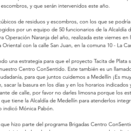
 escombros, y que serán intervenidos este año.
úbicos de residuos y escombros, con los que se podría 
ogidos por un equipo de 50 funcionarios de la Alcaldía d
ra Operación Naranja del año, realizada este viernes en l
 Oriental con la calle San Juan, en la comuna 10 - La Ca
do una estrategia para que el proyecto Tacita de Plata 
 nuestro Centro ConSentido. Este también es un llamado
 ciudadanía, para que juntos cuidemos a Medellín ¡Es muy 
le, sacar la basura en los días y en los horarios indicados
ante de calle, por favor no darles limosna porque los es
al que tiene la Alcaldía de Medellín para atenderlos integ
ro indicó Mónica Pabón.
 que hizo parte del programa Brigadas Centro ConSentid