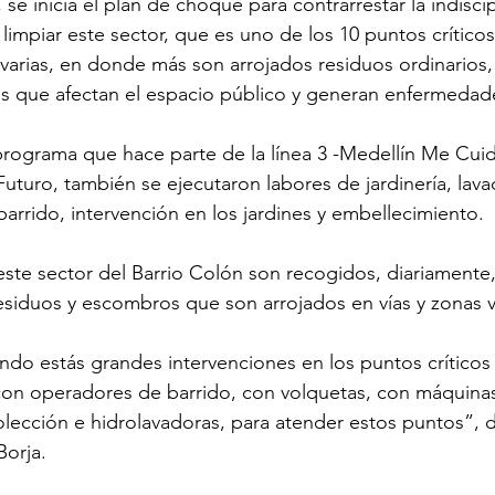
se inicia el plan de choque para contrarrestar la indiscip
limpiar este sector, que es uno de los 10 puntos crítico
varias, en donde más son arrojados residuos ordinarios,
 que afectan el espacio público y generan enfermedad
programa que hace parte de la línea 3 -Medellín Me Cuid
Futuro, también se ejecutaron labores de jardinería, lav
barrido, intervención en los jardines y embellecimiento.
ste sector del Barrio Colón son recogidos, diariamente, 
siduos y escombros que son arrojados en vías y zonas v
o estás grandes intervenciones en los puntos críticos 
n operadores de barrido, con volquetas, con máquinas
lección e hidrolavadoras, para atender estos puntos”, di
Borja.