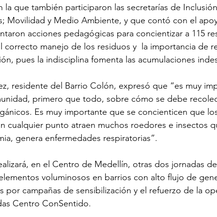
n la que también participaron las secretarías de Inclusión
 Movilidad y Medio Ambiente, y que contó con el apoy
taron acciones pedagógicas para concientizar a 115 res
l correcto manejo de los residuos y  la importancia de re
ión, pues la indisciplina fomenta las acumulaciones inde
z, residente del Barrio Colón, expresó que “es muy imp
munidad, primero que todo, sobre cómo se debe recolect
rgánicos. Es muy importante que se concienticen que los
n cualquier punto atraen muchos roedores e insectos qu
a, genera enfermedades respiratorias”.
ealizará, en el Centro de Medellín, otras dos jornadas de
 elementos voluminosos en barrios con alto flujo de gene
por campañas de sensibilización y el refuerzo de la ope
adas Centro ConSentido.