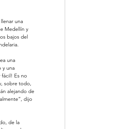
llenar una 
e Medellín y 
os bajos del 
ndelaria.
sea una 
 y una 
fácil! Es no 
 y, sobre todo, 
tán alejando de 
ralmente”, dijo 
o, de la 