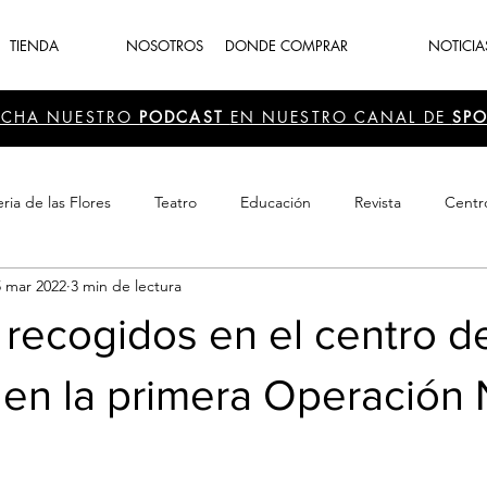
TIENDA
NOSOTROS
DONDE COMPRAR
NOTICIA
UCHA NUESTRO
PODCAST
EN NUESTRO CANAL DE
SPO
ria de las Flores
Teatro
Educación
Revista
Centr
5 mar 2022
3 min de lectura
 Cultura
Recreación
Navidad
periodismo
Feria d
recogidos en el centro d
 en la primera Operación 