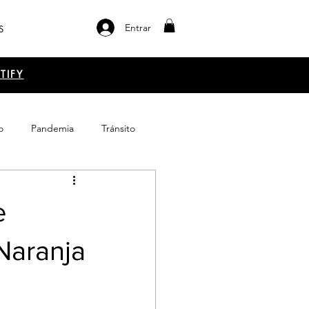
Entrar
S
TIFY
o
Pandemia
Tránsito
el libro
Emprendimiento
e
Naranja