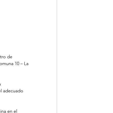
tro de 
comuna 10 – La 
a 
el adecuado 
ina en el 