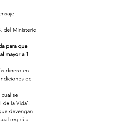
nsaje
​
, del Ministerio 
ada para que 
l mayor a 1 
ás dinero en 
ondiciones de 
 cual se 
 de la Vida'.
 que devengan 
cual regirá a 