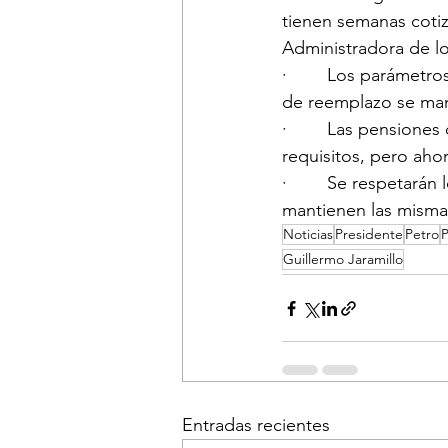
tienen semanas cotiz
Administradora de l
·        Los parámet
de reemplazo se man
·        Las pensione
requisitos, pero aho
·        Se respetará
mantienen las misma
Noticias
Presidente
Petro
P
Guillermo Jaramillo
Entradas recientes