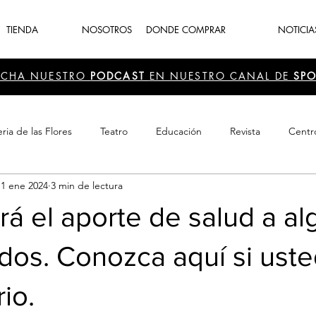
TIENDA
NOSOTROS
DONDE COMPRAR
NOTICIA
UCHA NUESTRO
PODCAST
EN NUESTRO CANAL DE
SPO
ria de las Flores
Teatro
Educación
Revista
Centr
11 ene 2024
3 min de lectura
 Cultura
Recreación
Navidad
periodismo
Feria d
rá el aporte de salud a a
dos. Conozca aquí si uste
io.