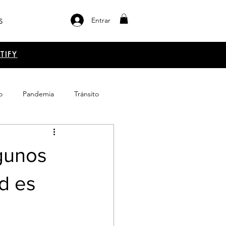
Entrar
S
TIFY
o
Pandemia
Tránsito
el libro
Emprendimiento
lgunos
d es