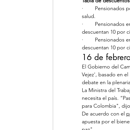
Tabla de descuentos
·        Pensionados 
salud.
·        Pensionados 
descuentan 10 por ci
·        Pensionados 
descuentan 10 por ci
16 de febrer
​El Gobierno del Cam
Vejez', basado en el
debate en la plenari
La Ministra del Traba
necesita el país. “Pa
para Colombia", dijo
De acuerdo con el 
p
apuesta por el bienes
paz".