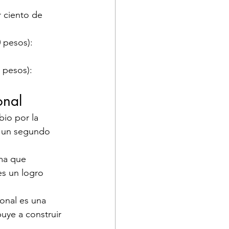
r ciento de 
 pesos): 
 pesos): 
onal
io por la 
á un segundo 
ma que 
es un logro 
onal es una 
buye a construir 