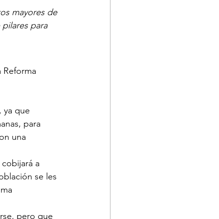
ltos mayores de 
pilares para 
a Reforma 
, ya que 
anas, para 
con una 
 cobijará a 
blación se les 
ema 
arse, pero que 