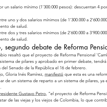
por un salario mínimo (1'300.000 pesos): descuentan 4 po
entre uno y dos salarios mínimos (de 1'300.000 a 2'600.000
ento de salud.
entre dos y tres salarios mínimos (de 2'600.000 a 3'900.000
ento de salud.
o​, segundo debate de Reforma Pensi
bio resaltó que el proyecto de Reforma Pensional 'Camb
 sistema de pilares y aprobado en primer debate, tendr
a del Senado de la República el 16 de febrero.
jo, Gloria Inés Ramírez, 
manifestó
 que esta es una refor
sar de un sistema de reparto a un sistema de pilares, ya 
.
residente Gustavo Petro
, “el proyecto de Reforma Pensi
tar de las viejas y los viejos de Colombia, lo que contr​i