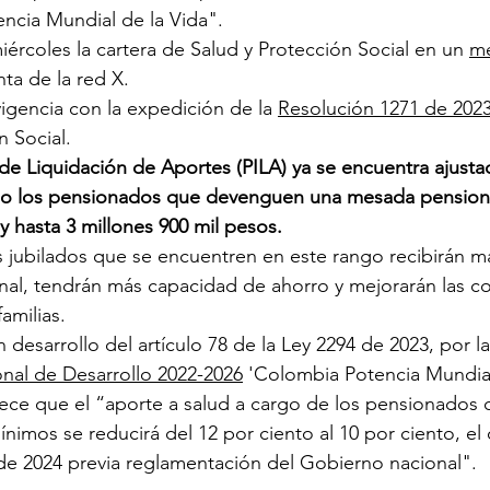
ncia Mundial de la Vida".
iércoles la cartera de Salud y Protección Social en un 
me
ta de la red X.
igencia con la expedición de la 
Resolución 1271 de 2023
n Social.
a de Liquidación de Aportes (PILA) ya se encuentra ajust
cio los pensionados que devenguen una mesada pensiona
y hasta 3 millones 900 mil pesos.
os jubilados que se encuentren en este rango recibirán m
al, tendrán más capacidad de ahorro y mejorarán las c
familias.
n desarrollo del artículo 78 de la Ley 2294 de 2023, por la
onal de Desarrollo 2022-2026
 'Colombia Potencia Mundial
lece que el “aporte a salud a cargo de los pensionados
mínimos se reducirá del 12 por ciento al 10 por ciento, el 
a de 2024 previa reglamentación del Gobierno nacional".