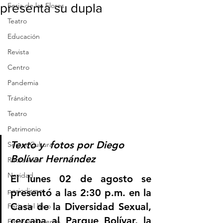
presenta su dupla
Feria de las Flores
Teatro
Educación
Revista
Centro
Pandemia
Tránsito
Teatro
Patrimonio
Texto y  fotos por Diego 
Sector Cultura
Bolívar Hernández
Recreación
Navidad
El lunes 02 de agosto se 
periodismo
presentó a las 2:30 p.m. en la 
Casa de la Diversidad Sexual, 
Feria del libro
cercana al Parque Bolívar, la 
Emprendimiento