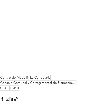
Centro de Medellín
La Candelaria
Consejo Comunal y Corregimental de Planeación Local y Presupuesto Participativo
CCCP
LGBTI