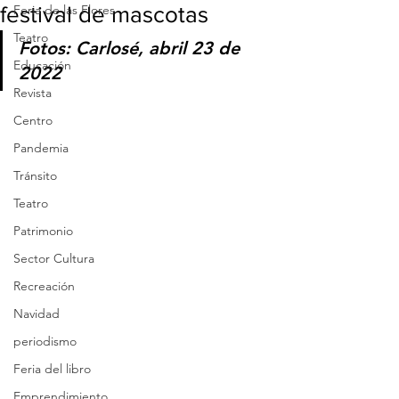
festival de mascotas
Feria de las Flores
Teatro
Fotos: Carlosé, abril 23 de 
Educación
2022
Revista
Centro
Pandemia
Tránsito
Teatro
Patrimonio
Sector Cultura
Recreación
Navidad
periodismo
Feria del libro
Emprendimiento