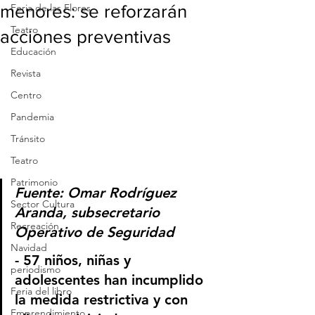
menores: se reforzarán
Feria de las Flores
Teatro
acciones preventivas
Educación
Revista
Centro
Pandemia
Tránsito
Teatro
Patrimonio
Fuente: Omar Rodríguez 
Sector Cultura
Aranda, subsecretario 
Recreación
Operativo de Seguridad
Navidad
- 57 niños, niñas y 
periodismo
adolescentes han incumplido 
Feria del libro
la medida restrictiva y con 
Emprendimiento