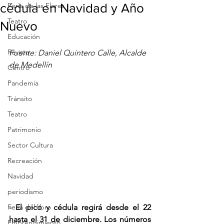
cédula en Navidad y Año
Feria de las Flores
Teatro
Nuevo
Educación
Revista
Fuente: Daniel Quintero Calle, Alcalde 
de Medellín
Centro
Pandemia
Tránsito
Teatro
Patrimonio
Sector Cultura
Recreación
Navidad
periodismo
Feria del libro
- El pico y cédula regirá desde el 22 
hasta el 31 de diciembre. Los números 
Emprendimiento