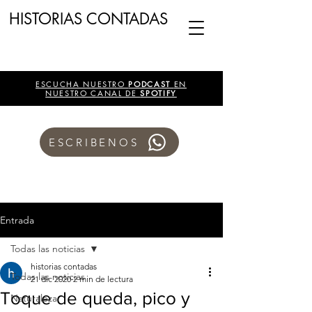
HISTORIAS CONTADAS
ESCUCHA NUESTRO
PODCAST
EN
NUESTRO CANAL DE
SPOTIFY
ESCRIBENOS
Entrada
Todas las noticias
historias contadas
Todas las noticias
21 dic 2020
2 min de lectura
Toque de queda, pico y
Naturaleza