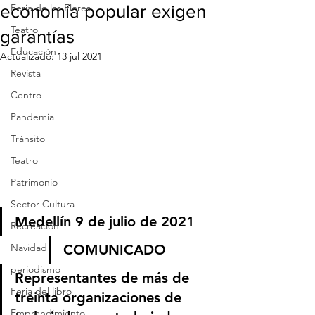
economía popular exigen
Feria de las Flores
Teatro
garantías
Educación
Actualizado:
13 jul 2021
Revista
Centro
Pandemia
Tránsito
Teatro
Patrimonio
Sector Cultura
Medellín 9 de julio de 2021
Recreación
COMUNICADO
Navidad
periodismo
Representantes de más de 
Feria del libro
treinta organizaciones de 
Emprendimiento