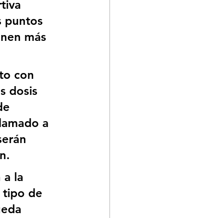
tiva 
s puntos 
enen más 
to con 
s dosis 
de 
llamado a 
serán 
n. 
a la 
tipo de 
ueda 