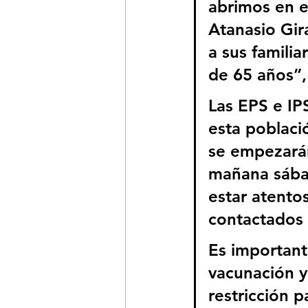
abrimos en e
Atanasio Gir
a sus famili
de 65 años”,
Las EPS e IP
esta poblaci
se empezarán
mañana sábad
estar atentos
contactados 
Es important
vacunación y
restricción 