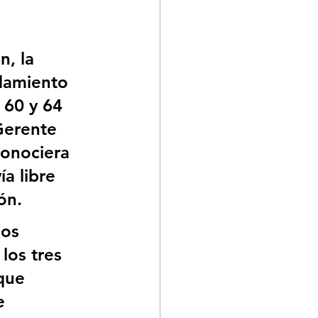
, la 
damiento 
 60 y 64 
Gerente 
onociera 
a libre 
ón. 
os 
los tres 
que 
e 