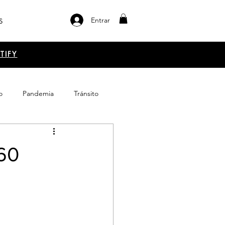
Entrar
S
TIFY
o
Pandemia
Tránsito
el libro
Emprendimiento
60