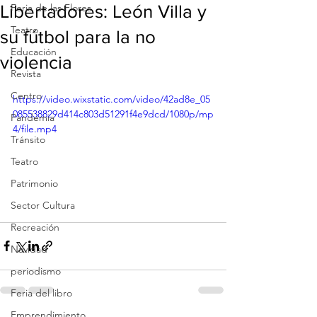
Libertadores: León Villa y
Feria de las Flores
Teatro
su fútbol para la no
Educación
violencia
Revista
Centro
https://video.wixstatic.com/video/42ad8e_05
085538829d414c803d51291f4e9dcd/1080p/mp
Pandemia
4/file.mp4
Tránsito
Teatro
Patrimonio
Sector Cultura
Recreación
Navidad
periodismo
Feria del libro
Emprendimiento