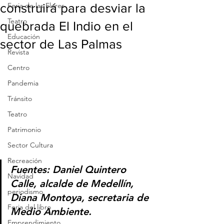
construirá para desviar la
Feria de las Flores
Teatro
quebrada El Indio en el
Educación
sector de Las Palmas
Revista
Centro
Pandemia
Tránsito
Teatro
Patrimonio
Sector Cultura
Recreación
Fuentes: Daniel Quintero 
Navidad
Calle, alcalde de Medellín,  
periodismo
Diana Montoya, secretaria de 
Feria del libro
Medio Ambiente.
Emprendimiento