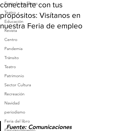
conectarte con tus
Feria de las Flores
Teatro
propósitos: Visítanos en
Educación
nuestra Feria de empleo
Revista
Centro
Pandemia
Tránsito
Teatro
Patrimonio
Sector Cultura
Recreación
Navidad
periodismo
Feria del libro
Fuente: Comunicaciones 
Emprendimiento