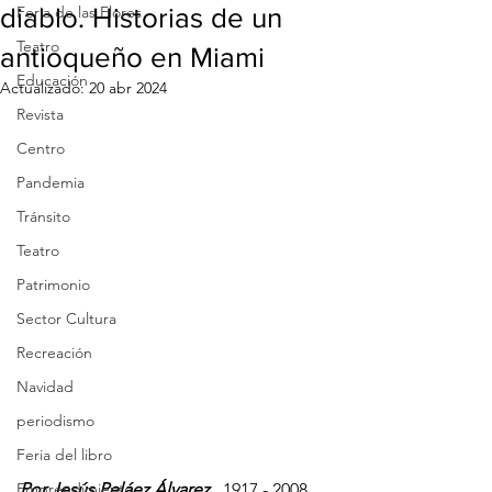
diablo. Historias de un
Feria de las Flores
Teatro
antioqueño en Miami
Educación
Actualizado:
20 abr 2024
Revista
Centro
Pandemia
Tránsito
Teatro
Patrimonio
Sector Cultura
Recreación
Navidad
periodismo
Feria del libro
Emprendimiento
Por Jesús Peláez Álvarez
 . 1917 - 2008