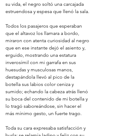
su vida, el negro soltó una carcajada 
estruendosa y espesa que llenó la sala.
Todos los pasajeros que esperaban 
que el altavoz los llamara a bordo, 
miraron con atenta curiosidad al negro 
que en ese instante dejó el asiento y, 
erguido, mostrando una estatura 
inverosímil con mi garrafa en sus 
huesudas y musculosas manos, 
destapándola llevó al pico de la 
botella sus labios color ceniza y 
sumido; echando la cabeza atrás llenó 
su boca del contenido de mi botella y 
lo tragó saboreándose, sin hacer el 
más mínimo gesto, un fuerte trago.
Toda su cara expresaba satisfacción y 
burla; se relamía ladino y feliz con su 