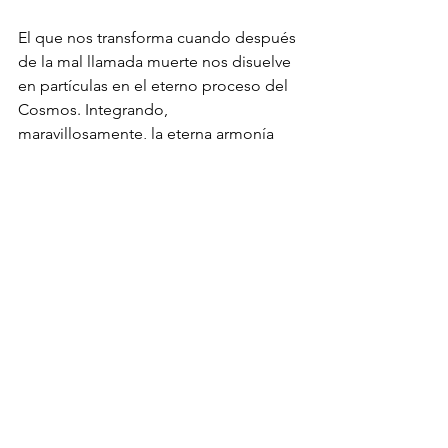
El que nos transforma cuando después 
de la mal llamada muerte nos disuelve 
en partículas en el eterno proceso del 
Cosmos. Integrando, 
maravillosamente, la eterna armonía 
del universo.
Viendo al negro, en la sala de espera 
en Miami, haciendo los ejercicios de 
un atleta joven y experimentado 
acróbata, verlo como semi cerraba los 
ojos para penetrarme, mirándome con 
los hilos candentes de su luz 
inaguantable, se me ocurrió asociarlo 
con la legendaria figura del diablo.
Alguna vez, en una revista radial de mi 
propiedad, que dirigí desde una 