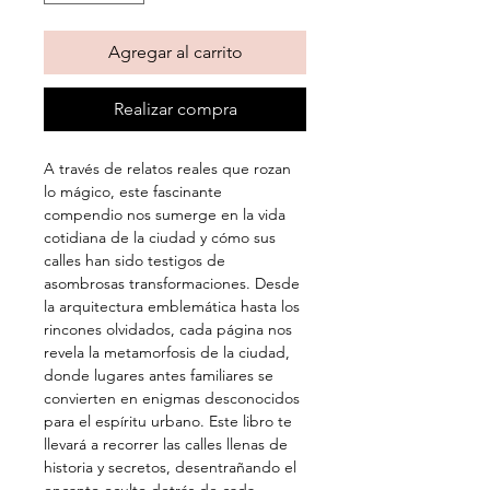
Agregar al carrito
Realizar compra
A través de relatos reales que rozan 
lo mágico, este fascinante 
compendio nos sumerge en la vida 
cotidiana de la ciudad y cómo sus 
calles han sido testigos de 
asombrosas transformaciones. Desde 
la arquitectura emblemática hasta los 
rincones olvidados, cada página nos 
revela la metamorfosis de la ciudad, 
donde lugares antes familiares se 
convierten en enigmas desconocidos 
para el espíritu urbano. Este libro te 
llevará a recorrer las calles llenas de 
historia y secretos, desentrañando el 