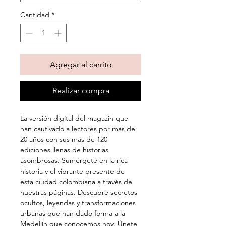
Cantidad
*
Agregar al carrito
Realizar compra
La versión digital del magazin que 
han cautivado a lectores por más de 
20 años con sus más de 120 
ediciones llenas de historias 
asombrosas. Sumérgete en la rica 
historia y el vibrante presente de 
esta ciudad colombiana a través de 
nuestras páginas. Descubre secretos 
ocultos, leyendas y transformaciones 
urbanas que han dado forma a la 
Medellín que conocemos hoy. Únete 