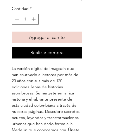
Cantidad
*
Agregar al carrito
Realizar compra
La versión digital del magazin que 
han cautivado a lectores por más de 
20 años con sus más de 120 
ediciones llenas de historias 
asombrosas. Sumérgete en la rica 
historia y el vibrante presente de 
esta ciudad colombiana a través de 
nuestras páginas. Descubre secretos 
ocultos, leyendas y transformaciones 
urbanas que han dado forma a la 
Medellín que conocemos hoy. Únete 