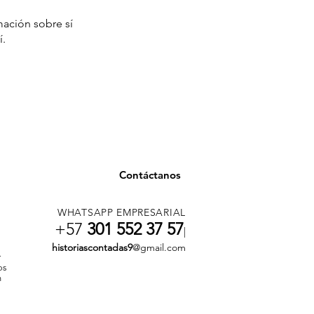
ación sobre sí
í.
Contáctanos
WHATSAPP EMPRESARIAL
+57
301 552 37 57
|
historiascontadas9
@gmail.com
r
os
n