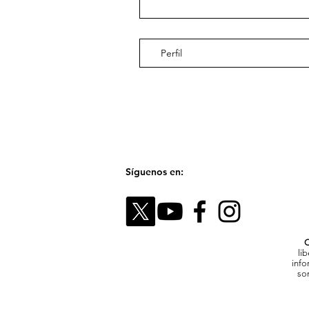
Perfil
Síguenos en:
C
li
info
son