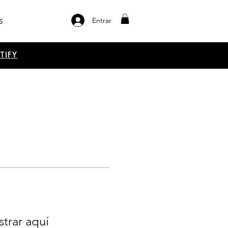
Entrar
S
TIFY
trar aquí