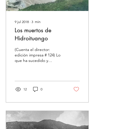
9 jul 2018
∙
3
min
Los muertos de
Hidroituango
(Cuenta el director:
edición impresa # 124) Lo
que ha sucedido y
continuará aconteciendo
con el megaproyecto
Hidroeléctrico Ituango se...
12
0