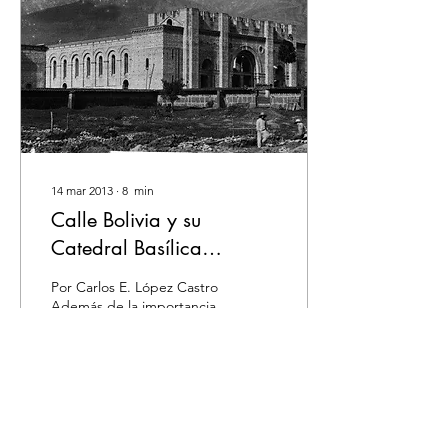
14 mar 2013
∙
8
min
Calle Bolivia y su
Catedral Basílica
Metropolitana
Por Carlos E. López Castro
Además de la importancia
de la calle Bolivia por tener
la monumental iglesia
construida en ladrillo
cocido,...
23
0