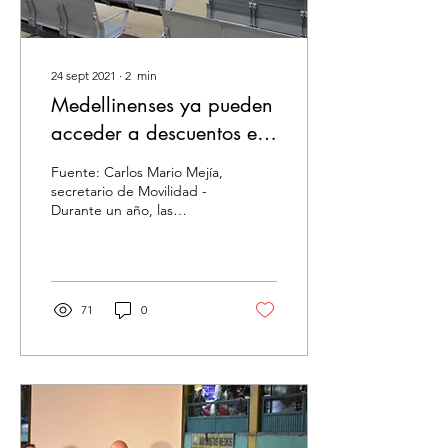
24 sept 2021
∙
2
min
Medellinenses ya pueden
acceder a descuentos en
el pago de multas de
Fuente: Carlos Mario Mejía,
tránsito
secretario de Movilidad -
Durante un año, las
personas que se acojan
estarán exentas de
intereses por mora y...
71
0