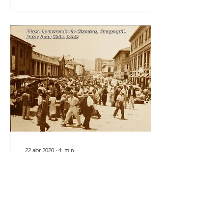
22 abr 2020
∙
4
min
Antigua Plaza "El
Pedrero" o Cisneros
Antiguamente, en
Medellín, el mercado se
realizaba en la Plaza Mayor,