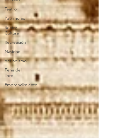
Teatro
Patrimonio
Sector
Cultura
Recreación
Navidad
periodismo
Feria del
libro
Emprendimiento