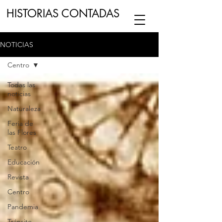
HISTORIAS CONTADAS
NOTICIAS
ESCUCHA NUESTRO
PODCAST
EN
Centro
NUESTRO CANAL DE
SPOTIFY
Todas las
noticias
ESCRIBENOS
Naturaleza
Feria de
las Flores
Teatro
Educación
Revista
Centro
Pandemia
Tránsito