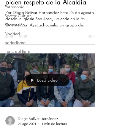
piden respeto de la Alcaldía
Patrimonio
Por Diego Bolívar Hernández Este 25 de agosto,
Sector Cultura
desde la iglesia San José, ubicada en la Av.
Recreación
Oriental con Ayacucho, salió un grupo de...
Navidad
periodismo
Feria del libro
Emprendimiento
Load video
Diego Bolívar Hernández
24 ago 2021
1 min de lectura