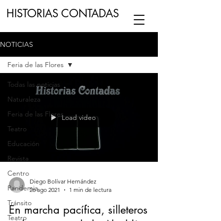
HISTORIAS CONTADAS
NOTICIAS
ESCUCHA NUESTRO
PODCAST
EN
Feria de las Flores
NUESTRO CANAL DE
SPOTIFY
Todas las noticias
Naturaleza
ESCRIBENOS
Feria de las Flores
Load video
Teatro
Educación
Revista
Centro
Diego Bolívar Hernández
Pandemia
26 ago 2021
1 min de lectura
Tránsito
En marcha pacífica, silleteros
Teatro