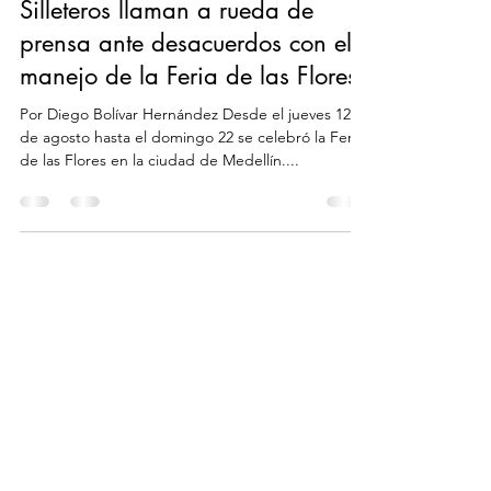
Silleteros llaman a rueda de
prensa ante desacuerdos con el
manejo de la Feria de las Flores
Por Diego Bolívar Hernández Desde el jueves 12
de agosto hasta el domingo 22 se celebró la Feria
de las Flores en la ciudad de Medellín....
Síguenos en:
Contáctanos
WHATSAPP EMPRESARIAL
+57
301 552 37 57
|
historiascontadas9
@gmail.com