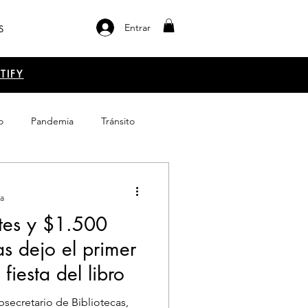
Entrar
S
TIFY
o
Pandemia
Tránsito
el libro
Emprendimiento
ra
tes y $1.500
as dejo el primer
fiesta del libro
secretario de Bibliotecas,