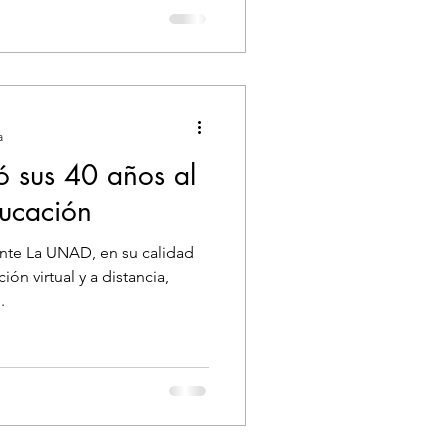
a
 sus 40 años al
ducación
te La UNAD, en su calidad
ión virtual y a distancia,
.