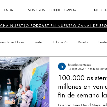
TIENDA
NOSOTROS
DONDE COMPRAR
NOTICIA
UCHA NUESTRO
PODCAST
EN NUESTRO CANAL DE
SPO
ria de las Flores
Teatro
Educación
Revista
Centr
 Cultura
Recreación
Navidad
periodismo
Feria d
historias contadas
12 sept 2022
4 min de lectu
100.000 asisten
millones en vent
fin de semana la 
Fuente: Juan David Maya, sub