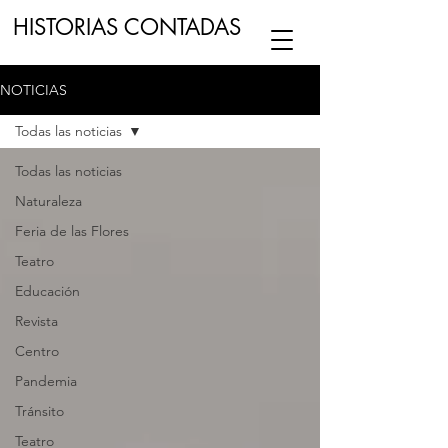
HISTORIAS CONTADAS
NOTICIAS
ESCUCHA NUESTRO
PODCAST
EN
Todas las noticias
NUESTRO CANAL DE
SPOTIFY
Todas las noticias
Naturaleza
ESCRIBENOS
Feria de las Flores
Teatro
Educación
Revista
Centro
Pandemia
Tránsito
Teatro