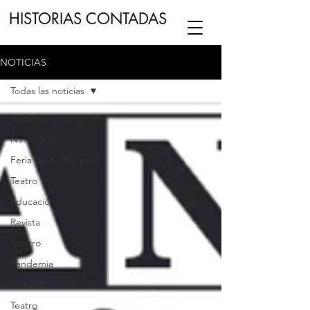
HISTORIAS CONTADAS
NOTICIAS
ESCUCHA NUESTRO
PODCAST
EN
Todas las noticias
NUESTRO CANAL DE
SPOTIFY
Todas las noticias
Naturaleza
ESCRIBENOS
Feria de las Flores
Teatro
Educación
Revista
Centro
Pandemia
Tránsito
Teatro