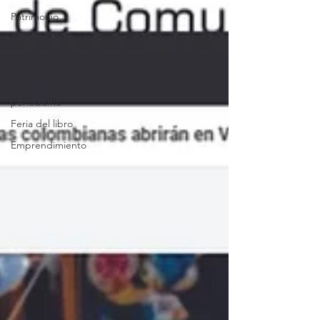
Patrimonio
Sector Cultura
Recreación
Navidad
periodismo
Feria del libro
Emprendimiento