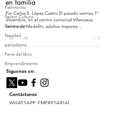
en familia
Patrimonio
Por Carlos E. López Castro El pasado viernes 1° de
Sector Cultura
diciembre, en el centro comercial Villanueva,
Recreación
centro de Medellín, adultos mayores...
Navidad
periodismo
Feria del libro
Emprendimiento
Síguenos en:
Contáctanos
WHATSAPP EMPRESARIAL
+57
301 552 37 57
|
historiascontadas9
@gmail.com
Constitución Política de Colombia: Artículo
20.
"Se garantiza a toda persona la libertad de
expresar y difundir su pensamiento y