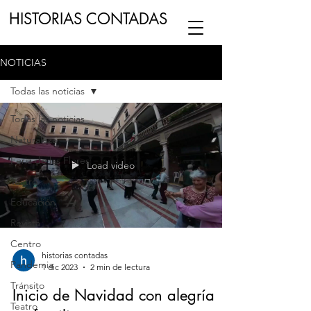
HISTORIAS CONTADAS
NOTICIAS
ESCUCHA NUESTRO
PODCAST
EN
Todas las noticias
NUESTRO CANAL DE
SPOTIFY
Todas las noticias
Naturaleza
ESCRIBENOS
Feria de las Flores
Load video
Teatro
Educación
Revista
Centro
historias contadas
Pandemia
1 dic 2023
2 min de lectura
Tránsito
Inicio de Navidad con alegría
Teatro