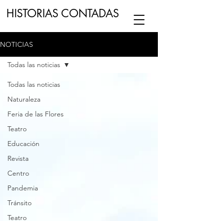
HISTORIAS CONTADAS
NOTICIAS
ESCUCHA NUESTRO
PODCAST
EN
Todas las noticias
NUESTRO CANAL DE
SPOTIFY
Todas las noticias
Naturaleza
ESCRIBENOS
Feria de las Flores
Teatro
Educación
Revista
Centro
Pandemia
Tránsito
Teatro