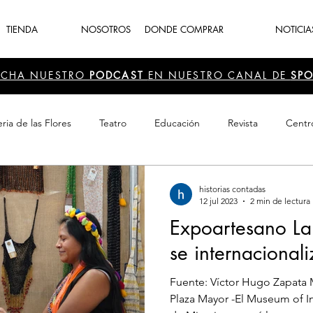
TIENDA
NOSOTROS
DONDE COMPRAR
NOTICIA
UCHA NUESTRO
PODCAST
EN NUESTRO CANAL DE
SPO
ria de las Flores
Teatro
Educación
Revista
Centr
 Cultura
Recreación
Navidad
periodismo
Feria d
historias contadas
12 jul 2023
2 min de lectura
Expoartesano L
se internacional
Fuente: Víctor Hugo Zapata 
Plaza Mayor -El Museum of In