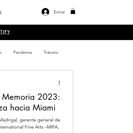
Entrar
S
TIFY
o
Pandemia
Tránsito
el libro
Emprendimiento
a Memoria 2023:
iza hacia Miami
Madrigal, gerente general de
ternational Fine Arts –MIFA,