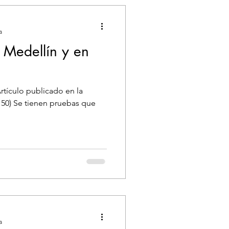
a
 Medellín y en
rtículo publicado en la
 150) Se tienen pruebas que
a