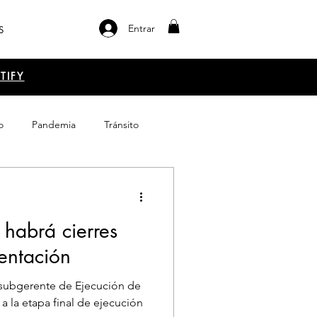
Entrar
S
TIFY
o
Pandemia
Tránsito
el libro
Emprendimiento
 habrá cierres
entación
, subgerente de Ejecución de
 la etapa final de ejecución