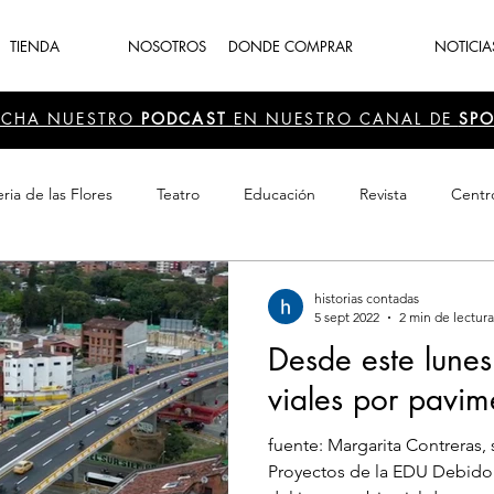
TIENDA
NOSOTROS
DONDE COMPRAR
NOTICIA
UCHA NUESTRO
PODCAST
EN NUESTRO CANAL DE
SPO
ria de las Flores
Teatro
Educación
Revista
Centr
 Cultura
Recreación
Navidad
periodismo
Feria d
historias contadas
5 sept 2022
2 min de lectura
Desde este lunes
viales por pavim
fuente: Margarita Contreras
Proyectos de la EDU Debido a