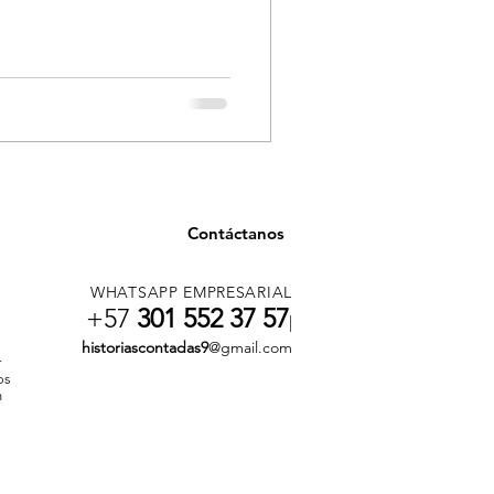
Contáctanos
WHATSAPP EMPRESARIAL
+57
301 552 37 57
|
historiascontadas9
@gmail.com
r
os
n