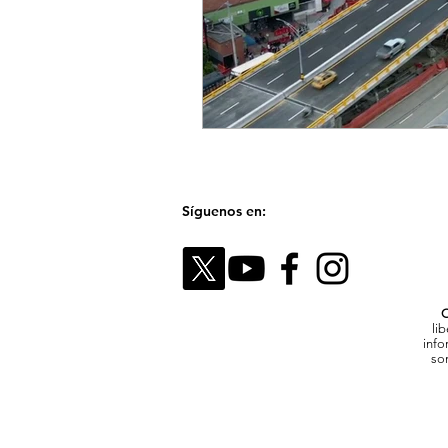
Síguenos en:
C
li
info
son