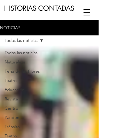
HISTORIAS CONTADAS
NOTICIAS
ESCUCHA NUESTRO
PODCAST
EN
Todas las noticias
NUESTRO CANAL DE
SPOTIFY
Todas las noticias
Naturaleza
ESCRIBENOS
Feria de las Flores
Teatro
Educación
Revista
Centro
Pandemia
Tránsito
Teatro