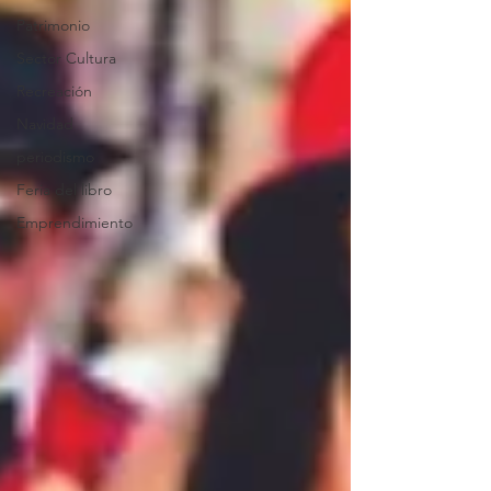
Patrimonio
Sector Cultura
Recreación
Navidad
periodismo
Feria del libro
Emprendimiento