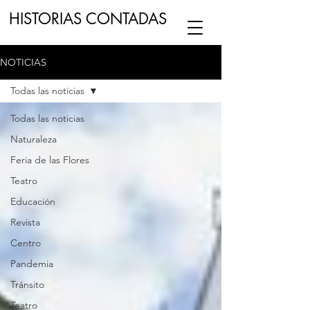
HISTORIAS CONTADAS
NOTICIAS
ESCUCHA NUESTRO
PODCAST
EN
Todas las noticias
NUESTRO CANAL DE
SPOTIFY
Todas las noticias
Naturaleza
ESCRIBENOS
Feria de las Flores
Teatro
Educación
Revista
Centro
Pandemia
Tránsito
Teatro