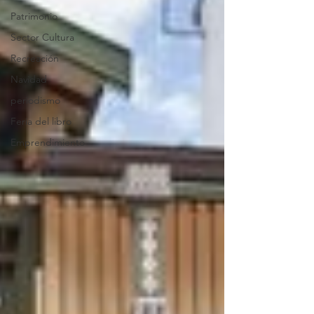
Patrimonio
Sector Cultura
Recreación
Navidad
periodismo
Feria del libro
Emprendimiento