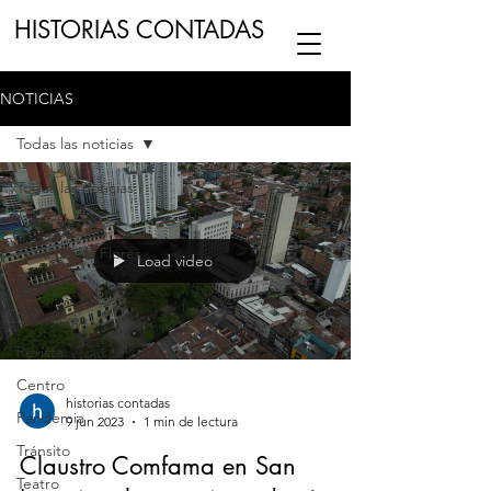
HISTORIAS CONTADAS
NOTICIAS
ESCUCHA NUESTRO
PODCAST
EN
Todas las noticias
NUESTRO CANAL DE
SPOTIFY
Todas las noticias
Naturaleza
ESCRIBENOS
Feria de las Flores
Load video
Teatro
Educación
Revista
Centro
historias contadas
Pandemia
9 jun 2023
1 min de lectura
Tránsito
Claustro Comfama en San
Teatro