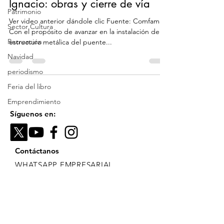
Ignacio: obras y cierre de vía
Patrimonio
Ver video anterior dándole clic Fuente: Comfama
Sector Cultura
Con el propósito de avanzar en la instalación de la
Recreación
estructura metálica del puente...
Navidad
periodismo
Feria del libro
Emprendimiento
Síguenos en:
Contáctanos
WHATSAPP EMPRESARIAL
+57
301 552 37 57
|
historiascontadas9
@gmail.com
Constitución Política de Colombia: Artículo
20.
"Se garantiza a toda persona la libertad de
expresar y difundir su pensamiento y