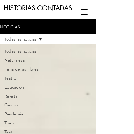
HISTORIAS CONTADAS
NOTICIAS
ESCUCHA NUESTRO
PODCAST
EN
Todas las noticias
NUESTRO CANAL DE
SPOTIFY
Todas las noticias
Naturaleza
ESCRIBENOS
Feria de las Flores
Teatro
Educación
Revista
Centro
Pandemia
Tránsito
Teatro