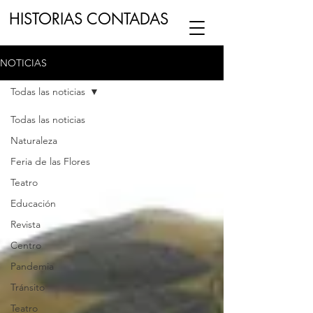
HISTORIAS CONTADAS
NOTICIAS
ESCUCHA NUESTRO
PODCAST
EN
Todas las noticias
NUESTRO CANAL DE
SPOTIFY
Todas las noticias
Naturaleza
ESCRIBENOS
Feria de las Flores
Teatro
Educación
Revista
Centro
Pandemia
Tránsito
Teatro