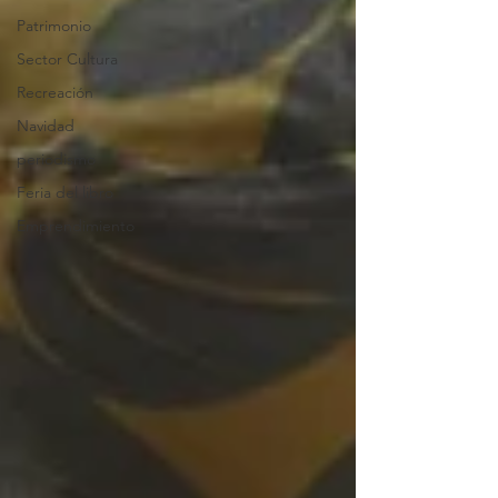
Patrimonio
Sector Cultura
Recreación
Navidad
periodismo
Feria del libro
Emprendimiento