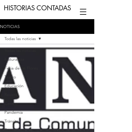
HISTORIAS CONTADAS
NOTICIAS
ESCUCHA NUESTRO
PODCAST
EN
Todas las noticias
NUESTRO CANAL DE
SPOTIFY
Todas las noticias
Naturaleza
ESCRIBENOS
Feria de las Flores
Teatro
Educación
Revista
Centro
Pandemia
Tránsito
Teatro