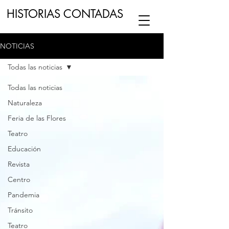
HISTORIAS CONTADAS
NOTICIAS
ESCUCHA NUESTRO
PODCAST
EN
Todas las noticias
NUESTRO CANAL DE
SPOTIFY
Todas las noticias
Naturaleza
ESCRIBENOS
Feria de las Flores
Teatro
Educación
Revista
Centro
Pandemia
Tránsito
Teatro