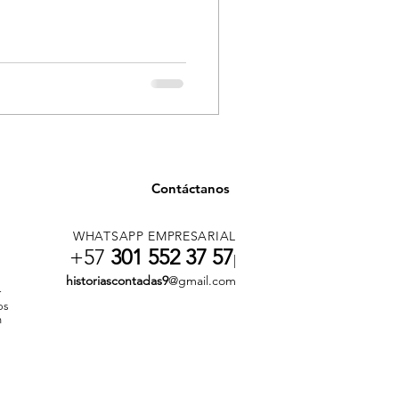
Contáctanos
WHATSAPP EMPRESARIAL
+57
301 552 37 57
|
historiascontadas9
@gmail.com
r
os
n