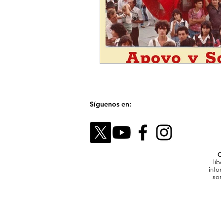
Síguenos en:
C
li
info
son