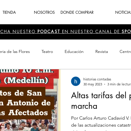
TIENDA
NOSOTROS
DONDE COMPRAR
NOTICIA
UCHA NUESTRO
PODCAST
EN NUESTRO CANAL DE
SPO
ria de las Flores
Teatro
Educación
Revista
Centr
 Cultura
Recreación
Navidad
periodismo
Feria d
historias contadas
30 may 2023
3 min de lectur
Altas tarifas del
marcha
Por Carlos Arturo Cadavid V. L
de las actualizaciones catast