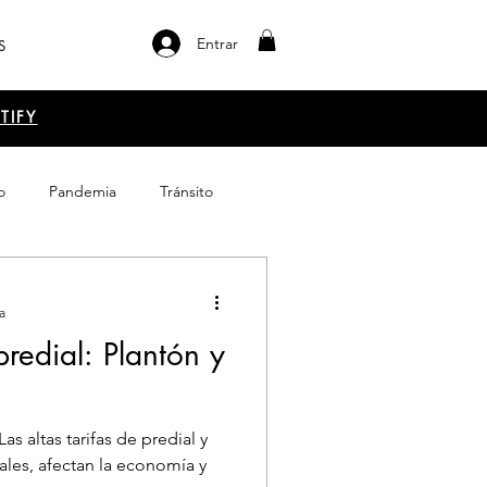
Entrar
S
TIFY
o
Pandemia
Tránsito
el libro
Emprendimiento
a
 predial: Plantón y
as altas tarifas de predial y
rales, afectan la economía y