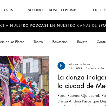
TIENDA
NOSOTROS
DONDE COMPRAR
NOTICIA
UCHA NUESTRO
PODCAST
EN NUESTRO CANAL DE
SPO
ria de las Flores
Teatro
Educación
Revista
Centr
 Cultura
Recreación
Navidad
periodismo
Feria d
historias contadas
13 feb 2023
1 min de lectur
La danza indíge
la ciudad de Med
Foto: Fuente: @jdlucerob Por Esperanza Montoya Solarte
Danza Andina Pasos que Dej