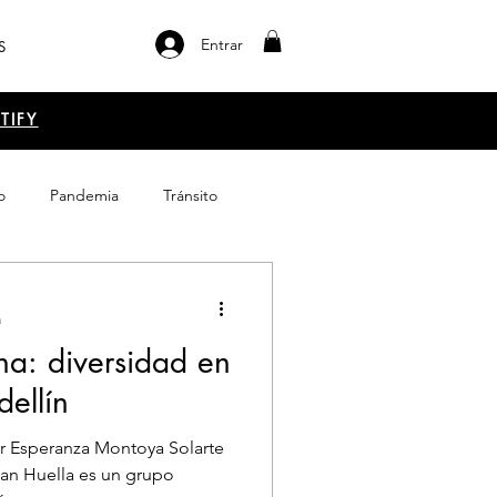
Entrar
S
TIFY
o
Pandemia
Tránsito
el libro
Emprendimiento
a
na: diversidad en
ellín
an Huella es un grupo