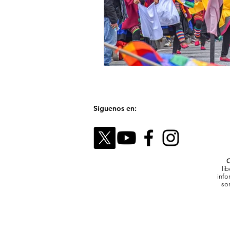
Síguenos en:
C
li
info
son