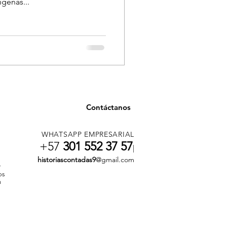
genas...
Contáctanos
WHATSAPP EMPRESARIAL
+57
301 552 37 57
|
historiascontadas9
@gmail.com
r
os
n