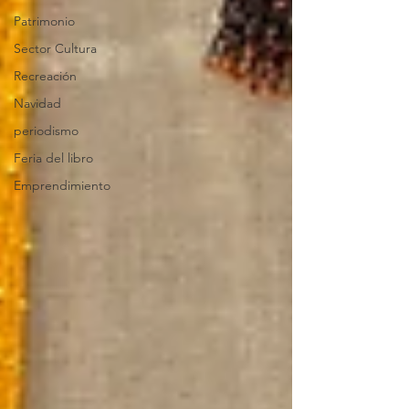
Patrimonio
Sector Cultura
Recreación
Navidad
periodismo
Feria del libro
Emprendimiento