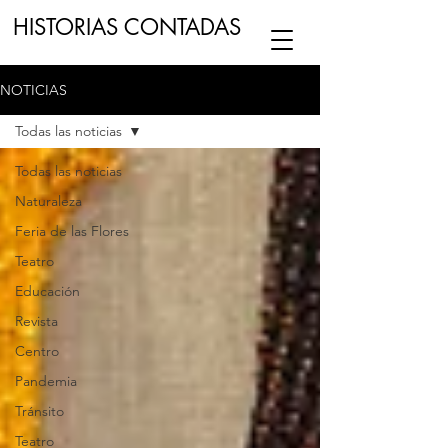
HISTORIAS CONTADAS
NOTICIAS
ESCUCHA NUESTRO
PODCAST
EN
Todas las noticias
NUESTRO CANAL DE
SPOTIFY
Todas las noticias
Naturaleza
ESCRIBENOS
Feria de las Flores
Teatro
Educación
Revista
Centro
Pandemia
Tránsito
Teatro