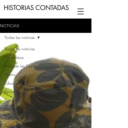
HISTORIAS CONTADAS
NOTICIAS
ESCUCHA NUESTRO
PODCAST
EN
Todas las noticias
NUESTRO CANAL DE
SPOTIFY
Todas las noticias
Naturaleza
ESCRIBENOS
Feria de las Flores
Teatro
Educación
Revista
Centro
Pandemia
Tránsito
Teatro