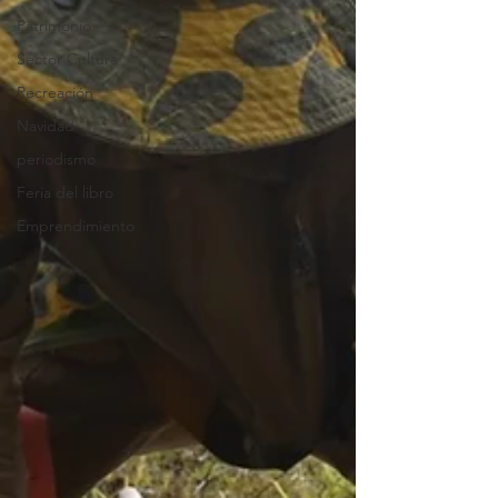
Patrimonio
Sector Cultura
Recreación
Navidad
periodismo
Feria del libro
Emprendimiento