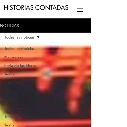
HISTORIAS CONTADAS
NOTICIAS
ESCUCHA NUESTRO
PODCAST
EN
Todas las noticias
NUESTRO CANAL DE
SPOTIFY
Todas las noticias
Naturaleza
ESCRIBENOS
Feria de las Flores
Teatro
Educación
Revista
Centro
Pandemia
Tránsito
Teatro