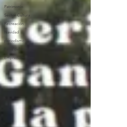
Patrimonio
Sector Cultura
Recreación
Navidad
periodismo
Feria del libro
Emprendimiento