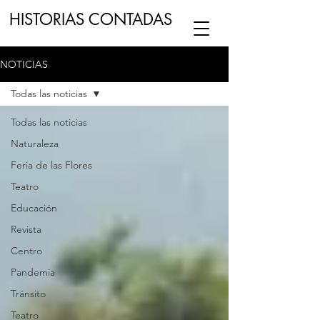
HISTORIAS CONTADAS
NOTICIAS
ESCUCHA NUESTRO
PODCAST
EN
Todas las noticias
NUESTRO CANAL DE
SPOTIFY
Todas las noticias
Naturaleza
ESCRIBENOS
Feria de las Flores
Teatro
Educación
Revista
Centro
Pandemia
Tránsito
Teatro