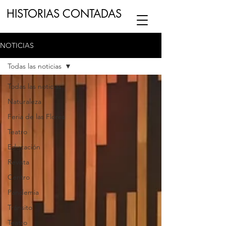
HISTORIAS CONTADAS
NOTICIAS
ESCUCHA NUESTRO
PODCAST
EN
Todas las noticias
NUESTRO CANAL DE
SPOTIFY
Todas las noticias
Naturaleza
ESCRIBENOS
Feria de las Flores
Teatro
Educación
Revista
Centro
Pandemia
Tránsito
Teatro