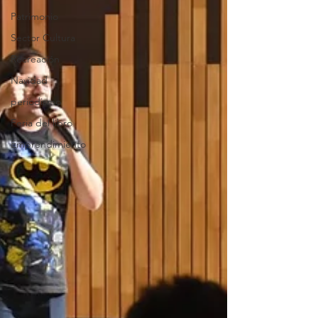
Patrimonio
Sector Cultura
Recreación
Navidad
periodismo
Feria del libro
Emprendimiento