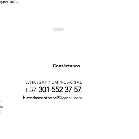
genas...
Contáctanos
WHATSAPP EMPRESARIAL
+57
301 552 37 57
|
historiascontadas9
@gmail.com
r
os
n