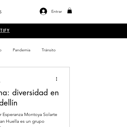
Entrar
S
TIFY
o
Pandemia
Tránsito
el libro
Emprendimiento
a
na: diversidad en
ellín
an Huella es un grupo