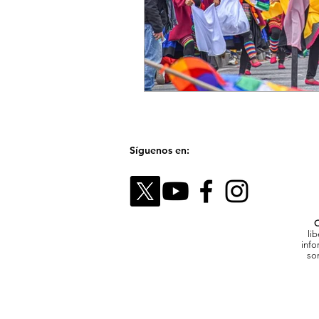
Síguenos en:
C
li
info
son