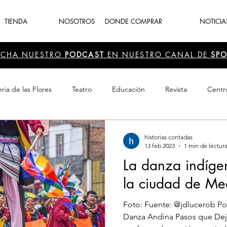
TIENDA
NOSOTROS
DONDE COMPRAR
NOTICIA
UCHA NUESTRO
PODCAST
EN NUESTRO CANAL DE
SPO
ria de las Flores
Teatro
Educación
Revista
Centr
 Cultura
Recreación
Navidad
periodismo
Feria d
historias contadas
13 feb 2023
1 min de lectur
La danza indíge
la ciudad de Med
Foto: Fuente: @jdlucerob Por Esperanza Montoya Solarte
Danza Andina Pasos que Dej