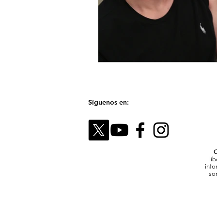
Síguenos en:
C
li
info
son