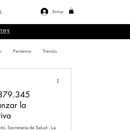
Entrar
S
TIFY
o
Pandemia
Tránsito
el libro
Emprendimiento
 379.345
anzar la
iva
o, Secretaría de Salud - La