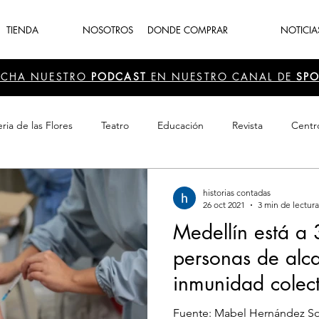
TIENDA
NOSOTROS
DONDE COMPRAR
NOTICIA
UCHA NUESTRO
PODCAST
EN NUESTRO CANAL DE
SPO
ria de las Flores
Teatro
Educación
Revista
Centr
 Cultura
Recreación
Navidad
periodismo
Feria d
historias contadas
26 oct 2021
3 min de lectura
Medellín está a
personas de alc
inmunidad colect
Fuente: Mabel Hernández Sot