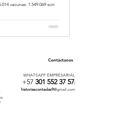
.014 vacunas: 1.549.069 son
Contáctanos
WHATSAPP EMPRESARIAL
+57
301 552 37 57
|
historiascontadas9
@gmail.com
r
os
n