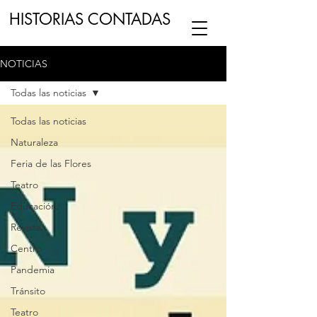
HISTORIAS CONTADAS
NOTICIAS
ESCUCHA NUESTRO
PODCAST
EN
Todas las noticias
NUESTRO CANAL DE
SPOTIFY
Todas las noticias
Naturaleza
ESCRIBENOS
Feria de las Flores
Teatro
Educación
Revista
Centro
Pandemia
Tránsito
Teatro