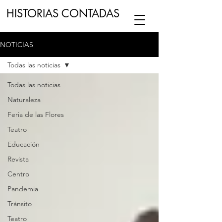
HISTORIAS CONTADAS
NOTICIAS
ESCUCHA NUESTRO
PODCAST
EN
Todas las noticias
NUESTRO CANAL DE
SPOTIFY
Todas las noticias
Naturaleza
ESCRIBENOS
Feria de las Flores
Teatro
Educación
Revista
Centro
Pandemia
Tránsito
Teatro